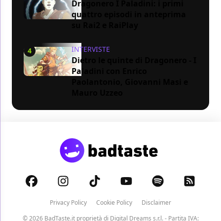
Dragonero I Paladini: i primi
quattro episodi in anteprima
su Rai2 e RaiPlay
INTERVISTE
4
Dietro le quinte di Dragonero - I
Paladini con Enrico
Paolantonio, Giovanni Masi e
Mauro Uzzeo
Privacy Policy
Cookie Policy
Disclaimer
© 2026 BadTaste.it proprietà di
Digital Dreams s.r.l.
- Partita IVA: