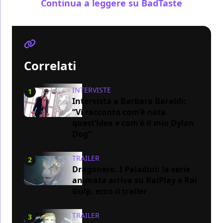
Continua a leggere su BadTaste
Correlati
INTERVISTE
1
Intervista a Barbara Baraldi:
“Vi racconto com’è nata
quest’idea e com'è il mio Dylan
Dog”
TRAILER
2
Dragonero. I Paladini: la serie
animata arriva su RaiPlay e Rai
Gulp, ecco il trailer
TRAILER
3