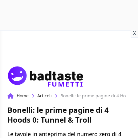
Recensioni
Format video
Marvel
Netflix
Disney+
Prime
X
FUMETTI
Home
Articoli
Bonelli: le prime pagine di 4 Hoods 0: Tunnel & Troll
Bonelli: le prime pagine di 4
Hoods 0: Tunnel & Troll
Le tavole in anteprima del numero zero di 4