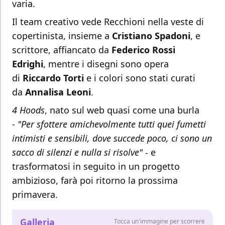
varia.
Il team creativo vede Recchioni nella veste di
copertinista, insieme a
Cristiano Spadoni
, e
scrittore, affiancato da
Federico Rossi
Edrighi
,
mentre i disegni sono opera
di
Riccardo Torti
e i colori sono stati curati
da
Annalisa Leoni
.
4 Hoods
, nato sul web quasi come una burla
-
"Per sfottere amichevolmente tutti quei fumetti
intimisti e sensibili, dove succede poco, ci sono un
sacco di silenzi e nulla si risolve" -
e
trasformatosi in seguito in un progetto
ambizioso, farà poi ritorno la prossima
primavera.
Galleria
Tocca un'immagine per scorrere