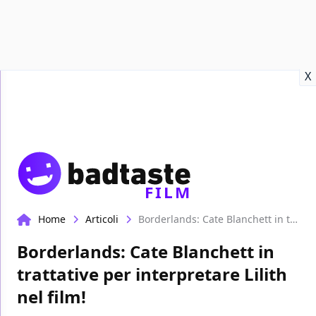
Recensioni
Format video
Marvel
Netflix
Disney+
Prime
X
FILM
Home
Articoli
Borderlands: Cate Blanchett in trattative per interpretare Lilith nel film!
Borderlands: Cate Blanchett in
trattative per interpretare Lilith
nel film!