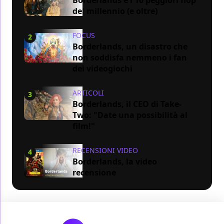
del millennio (e oltre)
FOCUS
2
Borderlands, un disastro che
non soddisfa nemmeno i fan
dei videogiochi
ARTICOLI
3
Borderlands, il CEO di Take-
Two: "Date una possibilità al
film!"
RECENSIONI VIDEO
4
Borderlands, la video
recensione