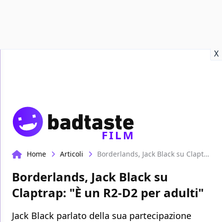
Recensioni
Format video
Marvel
Netflix
Disney+
Prime
X
FILM
Home
Articoli
Borderlands, Jack Black su Claptrap: "È un R2-D2 per adulti"
Borderlands, Jack Black su
Claptrap: "È un R2-D2 per adulti"
Jack Black parlato della sua partecipazione