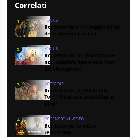
Correlati
FOCUS
1
Borderlands e i 10 peggiori flop
del millennio (e oltre)
FOCUS
2
Borderlands, un disastro che
non soddisfa nemmeno i fan
dei videogiochi
ARTICOLI
3
Borderlands, il CEO di Take-
Two: "Date una possibilità al
film!"
RECENSIONI VIDEO
4
Borderlands, la video
recensione