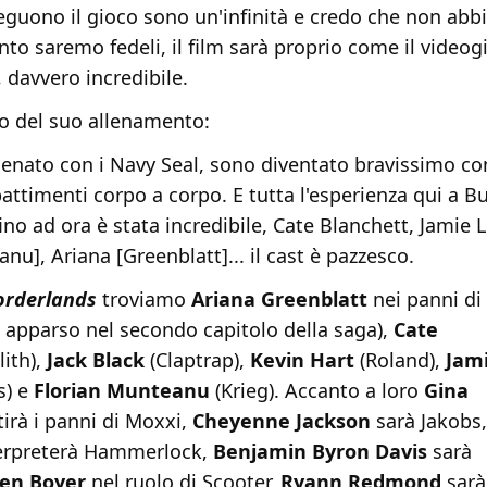
seguono il gioco sono un'infinità e credo che non ab
to saremo fedeli, il film sarà proprio come il videog
, davvero incredibile.
to del suo allenamento:
lenato con i Navy Seal, sono diventato bravissimo con
attimenti corpo a corpo. E tutta l'esperienza qui a B
fino ad ora è stata incredibile, Cate Blanchett, Jamie L
nu], Ariana [Greenblatt]... il cast è pazzesco.
orderlands
troviamo
Ariana Greenblatt
nei panni di 
 apparso nel secondo capitolo della saga),
Cate
lith),
Jack Black
(Claptrap),
Kevin Hart
(Roland),
Jam
s) e
Florian Munteanu
(Krieg). Accanto a loro
Gina
irà i panni di Moxxi,
Cheyenne Jackson
sarà Jakobs
erpreterà Hammerlock,
Benjamin Byron Davis
sarà
en Boyer
nel ruolo di Scooter,
Ryann Redmond
sarà 