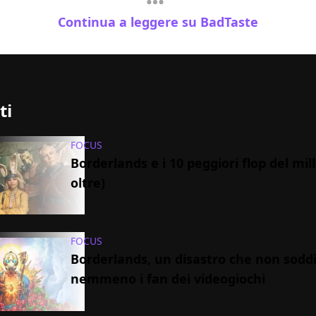
Continua a leggere su BadTaste
ti
FOCUS
Borderlands e i 10 peggiori flop del mil
oltre)
FOCUS
Borderlands, un disastro che non sodd
nemmeno i fan dei videogiochi