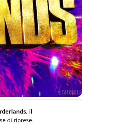
rderlands
, il
se di riprese.