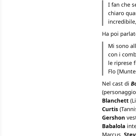
I fan che 
chiaro quan
incredibile
Ha poi parla
Mi sono al
con i comb
le riprese 
Flo [Muntea
Nel cast di
B
(personaggio
Blanchett
(Li
Curtis
(Tanni
Gershon
vest
Babalola
int
Marcus,
Stev