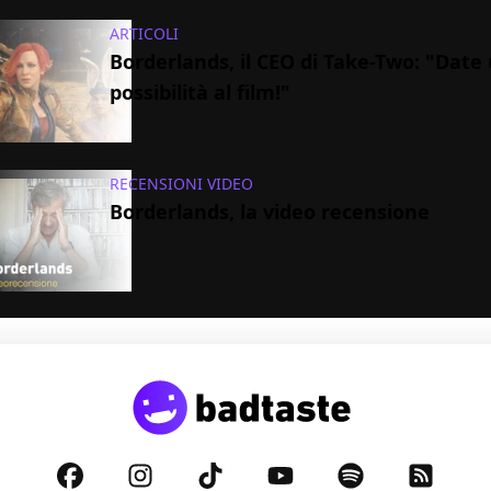
ARTICOLI
Borderlands, il CEO di Take-Two: "Date
possibilità al film!"
RECENSIONI VIDEO
Borderlands, la video recensione