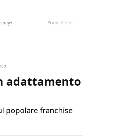
isney+
Prime Video
oco
un adattamento
sul popolare franchise