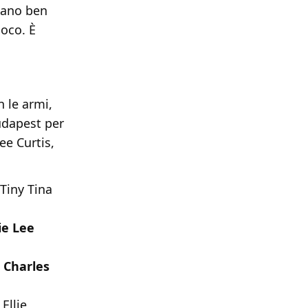
biano ben
ioco. È
 le armi,
udapest per
ee Curtis,
Tiny Tina
ie Lee
,
Charles
Ellie