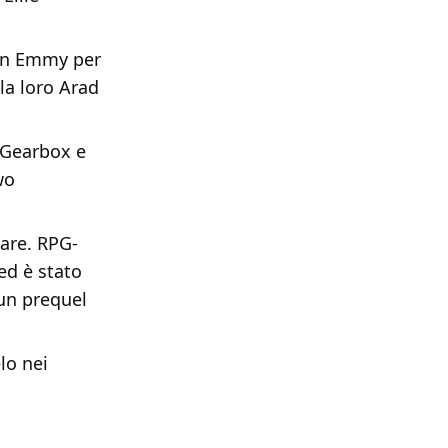
 un Emmy per
 la loro Arad
 Gearbox e
wo
are. RPG-
ed è stato
 un prequel
lo nei