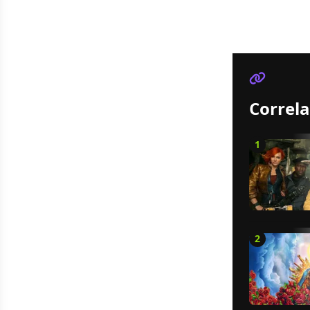
Correla
1
2