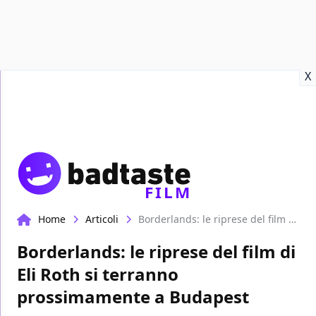
Recensioni
Format video
Marvel
Netflix
Disney+
Prime
X
FILM
Home
Articoli
Borderlands: le riprese del film di Eli Roth si terranno prossimamente a Budapest
Borderlands: le riprese del film di
Eli Roth si terranno
prossimamente a Budapest