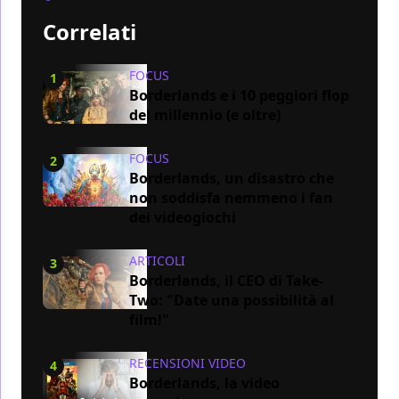
Correlati
FOCUS
1
Borderlands e i 10 peggiori flop
del millennio (e oltre)
FOCUS
2
Borderlands, un disastro che
non soddisfa nemmeno i fan
dei videogiochi
ARTICOLI
3
Borderlands, il CEO di Take-
Two: "Date una possibilità al
film!"
RECENSIONI VIDEO
4
Borderlands, la video