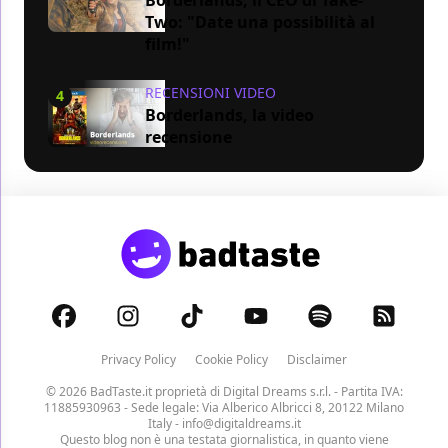
Two: "Date una possibilità al
film!"
RECENSIONI VIDEO
4
Borderlands, la video
recensione
Privacy Policy
Cookie Policy
Disclaimer
© 2026 BadTaste.it proprietà di
Digital Dreams s.r.l.
- Partita IVA:
11885930963 - Sede legale: Via Alberico Albricci 8, 20122 Milano
Italy -
info@digitaldreams.it
Questo blog non è una testata giornalistica, in quanto viene