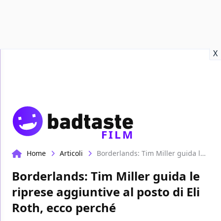
Recensioni
Format video
Marvel
Netflix
Disney+
Prime
X
FILM
Home
Articoli
Borderlands: Tim Miller guida le riprese aggiuntive al posto di Eli Roth, ecco perché
Borderlands: Tim Miller guida le
riprese aggiuntive al posto di Eli
Roth, ecco perché