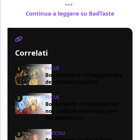
Continua a leggere su BadTaste
Correlati
FOCUS
1
Borderlands e i 10 peggiori flop
del millennio (e oltre)
FOCUS
2
Borderlands, un disastro che
non soddisfa nemmeno i fan
dei videogiochi
ARTICOLI
3
Borderlands, il CEO di Take-