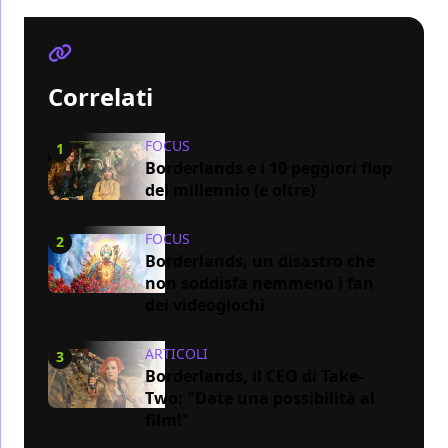
Correlati
FOCUS
1
Borderlands e i 10 peggiori flop
del millennio (e oltre)
FOCUS
2
Borderlands, un disastro che
non soddisfa nemmeno i fan
dei videogiochi
ARTICOLI
3
Borderlands, il CEO di Take-
Two: "Date una possibilità al
film!"