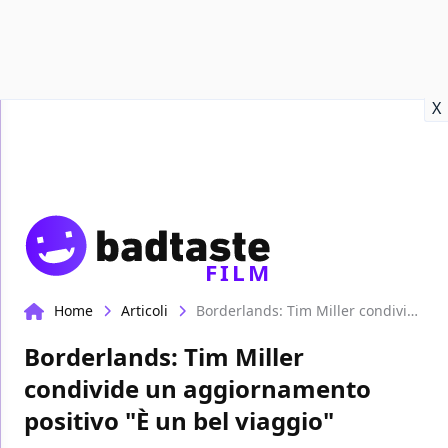
Recensioni
Format video
Marvel
Netflix
Disney+
Prime
X
FILM
Home
Articoli
Borderlands: Tim Miller condivide un aggiornamento positivo "È un bel viaggio"
Borderlands: Tim Miller
condivide un aggiornamento
positivo "È un bel viaggio"