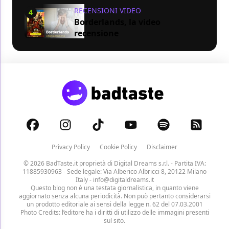
RECENSIONI VIDEO
4
Borderlands, la video
recensione
Privacy Policy
Cookie Policy
Disclaimer
© 2026 BadTaste.it proprietà di
Digital Dreams s.r.l.
- Partita IVA:
11885930963 - Sede legale: Via Alberico Albricci 8, 20122 Milano
Italy -
info@digitaldreams.it
Questo blog non è una testata giornalistica, in quanto viene
aggiornato senza alcuna periodicità. Non può pertanto considerarsi
un prodotto editoriale ai sensi della legge n. 62 del 07.03.2001
Photo Credits: l’editore ha i diritti di utilizzo delle immagini presenti
sul sito.