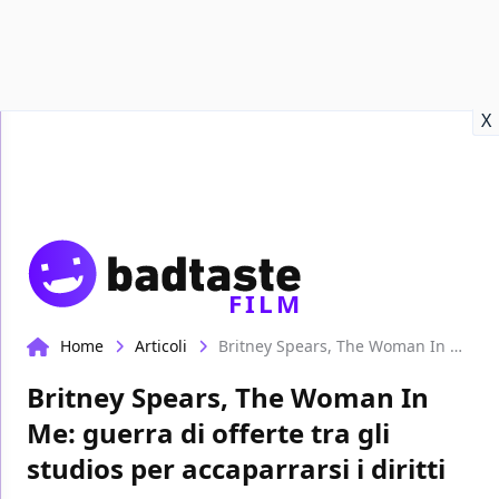
Recensioni
Format video
Marvel
Netflix
Disney+
Prime
X
FILM
Home
Articoli
Britney Spears, The Woman In Me: guerra di offerte tra gli studios per accaparrarsi i diritti
Britney Spears, The Woman In
Me: guerra di offerte tra gli
studios per accaparrarsi i diritti