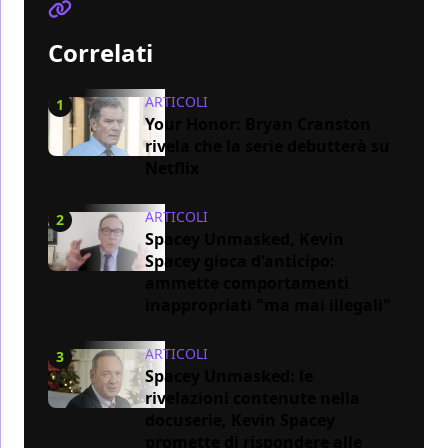
Correlati
ARTICOLI
1
Your Honor: Bryan Cranston
rivela che la serie debutterà su
Netflix
ARTICOLI
2
Spacey Unmasked, Kevin
Spacey gioca d'anticipo:
ammette comportamenti
inappropriati "ma mai illegali"
ARTICOLI
3
Spacey Unmasked: le
rivelazioni contenute nella
docuserie, Kevin Spacey
promette di rispondere alle