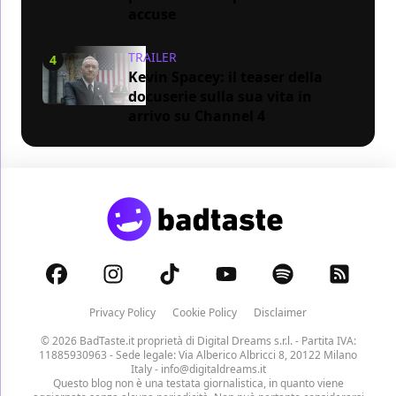
accuse
TRAILER
4
Kevin Spacey: il teaser della
docuserie sulla sua vita in
arrivo su Channel 4
Privacy Policy
Cookie Policy
Disclaimer
© 2026 BadTaste.it proprietà di
Digital Dreams s.r.l.
- Partita IVA:
11885930963 - Sede legale: Via Alberico Albricci 8, 20122 Milano
Italy -
info@digitaldreams.it
Questo blog non è una testata giornalistica, in quanto viene