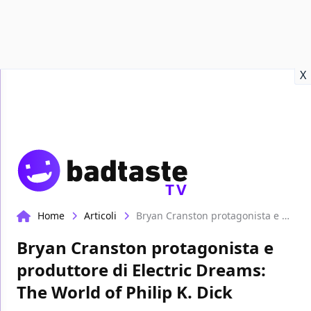
Recensioni
Format video
Marvel
Netflix
Disney+
Prime
X
TV
Home
Articoli
Bryan Cranston protagonista e produttore di Electric Dreams: The World of Philip K. Dick
Bryan Cranston protagonista e
produttore di Electric Dreams:
The World of Philip K. Dick