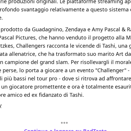
prie produzioni originali. Le piattaforme streaming a
profondo svantaggio relativamente a questo sistema d
e.
 prodotto da Guadagnino, Zendaya e Amy Pascal & R
ascal Pictures, che hanno venduto il progetto alla M
itzkes, Challengers racconta le vicende di Tashi, una g
ata allenatrice, che ha trasformato suo marito Art d
n campione del grand slam. Per risollevargli il mora
te perse, lo porta a giocare a un evento "Challenger" -
lli più bassi nel tour pro - dove si ritrova ad affrontar
 un giocatore promettente e ora è totalmente esaurit
re amico ed ex fidanzato di Tashi.
y
Continua a leggere su BadTaste