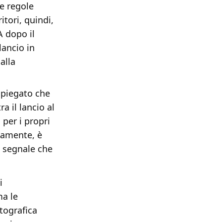
le regole
itori, quindi,
A dopo il
lancio in
alla
 spiegato che
a il lancio al
 per i propri
camente, è
n segnale che
i
ma le
tografica