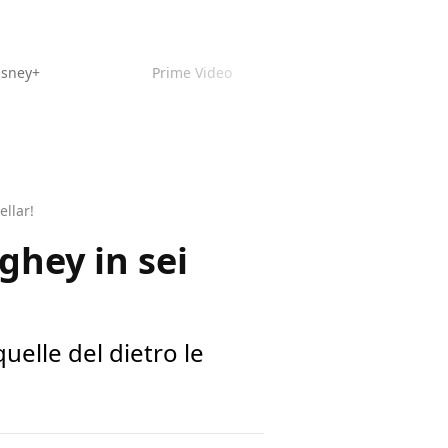
isney+
Prime Video
llar!
hey in sei
uelle del dietro le