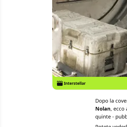
Interstellar
Dopo la cove
Nolan
, ecco
quinte - pub
Potete veder