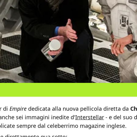
r di
Empire
dedicata alla nuova pellicola diretta da
Ch
 anche sei immagini inedite d'
Interstellar
- e del suo d
blicate sempre dal celeberrimo magazine inglese.
le direttamente qua sotto: