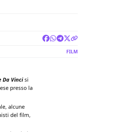
FILM
 Da Vinci
si
rese presso la
le, alcune
ti del film,