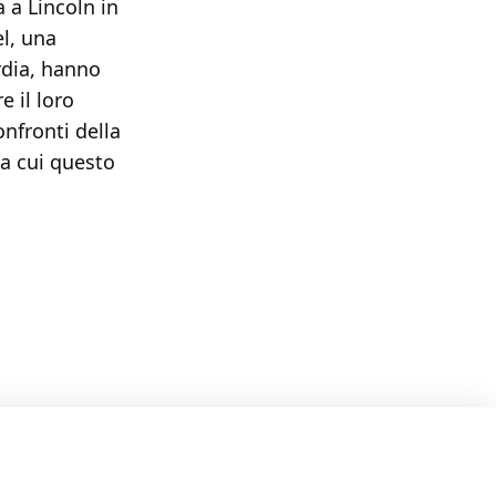
 a Lincoln in
el, una
rdia, hanno
e il loro
onfronti della
a cui questo