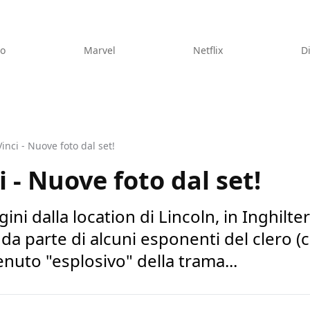
eo
Marvel
Netflix
D
inci - Nuove foto dal set!
 - Nuove foto dal set!
i dalla location di Lincoln, in Inghilter
a parte di alcuni esponenti del clero (c
enuto "esplosivo" della trama...