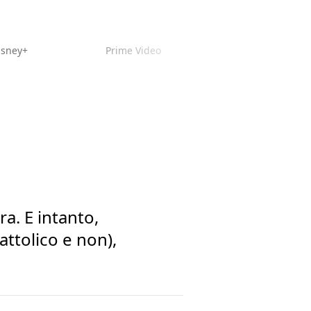
isney+
Prime Video
ra. E intanto,
attolico e non),