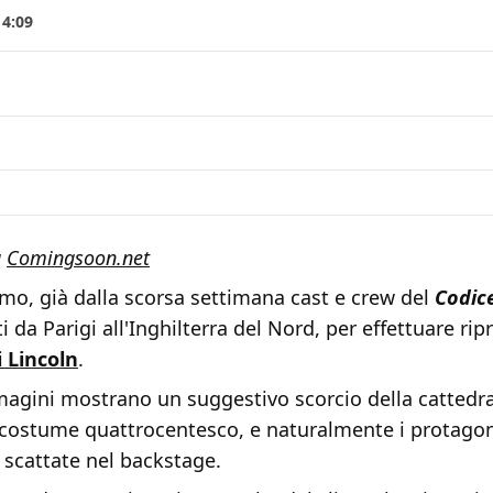
14:09
a
Comingsoon.net
o, già dalla scorsa settimana cast e crew del
Codice
i da Parigi all'Inghilterra del Nord, per effettuare rip
i Lincoln
.
agini mostrano un suggestivo scorcio della cattedra
costume quattrocentesco, e naturalmente i protagonis
 scattate nel backstage.