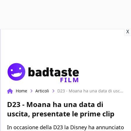
Recensioni
Format video
Marvel
Netflix
Disney+
Prime
X
FILM
Home
Articoli
D23 - Moana ha una data di uscita, presentate le prime clip
D23 - Moana ha una data di
uscita, presentate le prime clip
In occasione della D23 la Disney ha annunciato