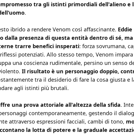
mpromesso tra gli istinti primordiali dell'alieno e 
dell'uomo
.
esto ibrido a rendere Venom così affascinante.
Eddie
to dalla presenza di questa entità dentro di sé, ma
terne trarre benefici insperati
: forza sovrumana, ca
 riflessi potenziati. Allo stesso tempo, Venom impara
iluppa una coscienza rudimentale, persino un senso d
violento.
Il risultato è un personaggio doppio, cont
ostantemente tra il desiderio di fare la cosa giusta e 
ndare agli istinti più brutali.
fre una prova attoriale all'altezza della sfida
. Int
ersonaggi contemporaneamente, gestendo il dialog
nte attraverso espressioni facciali, cambi di tono,
mo
ccontano la lotta di potere e la graduale accettaz