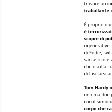
trovare un
co
traballante 
È proprio qu
è terrorizza
scopre di po
rigenerative,
di Eddie, sv
sarcastico e 
che oscilla c
di lasciarsi a
Tom Hardy of
uno ma due p
con il simbio
corpo che ra