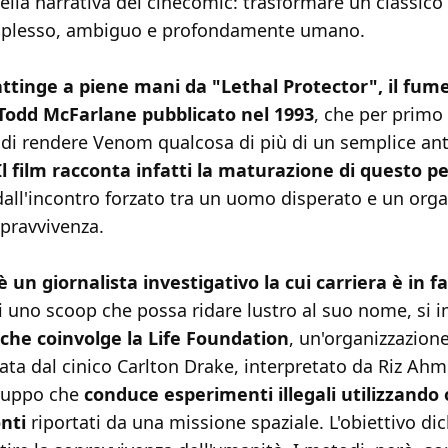
lla narrativa dei cinecomic: trasformare un classico 
mplesso, ambiguo e profondamente umano.
 attinge a piene mani da "Lethal Protector", il fum
Todd McFarlane pubblicato nel 1993
, che per primo
à di rendere Venom qualcosa di più di un semplice an
Il film racconta infatti la maturazione di questo 
dall'incontro forzato tra un uomo disperato e un org
opravvivenza.
 un giornalista investigativo la cui carriera è in f
di uno scoop che possa ridare lustro al suo nome, si 
che coinvolge la Life Foundation
, un'organizzazion
ata dal cinico Carlton Drake, interpretato da Riz Ahm
ruppo che
conduce esperimenti illegali utilizzando
onti
riportati da una missione spaziale. L'obiettivo di