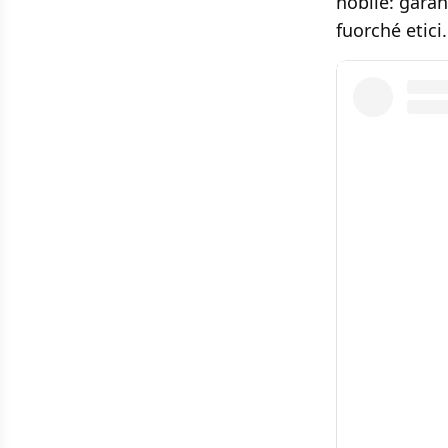
nobile: garan
fuorché etici.