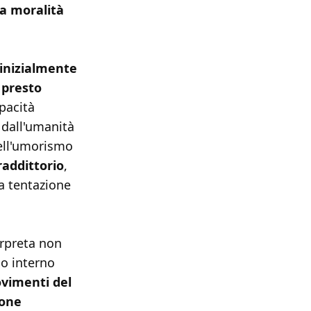
la moralità
 inizialmente
 presto
pacità
 dall'umanità
ell'umorismo
raddittorio
,
la tentazione
erpreta non
o interno
vimenti del
ione