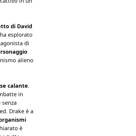
cattivo in un
etto di David
 ha esplorato
tagonista di
personaggio
anismo alieno
ase calante
.
imbatte in
e senza
ed. Drake è a
 organismi
chiarato è