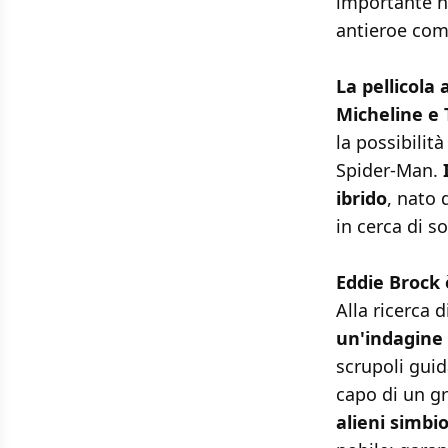
importante ne
antieroe co
La pellicola
Micheline e 
la possibilit
Spider-Man.
ibrido
, nato 
in cerca di s
Eddie Brock è
Alla ricerca 
un'indagine 
scrupoli guid
capo di un g
alieni simbi