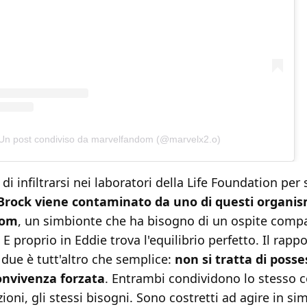
Un post condiviso da marvelfandom (@marvelx2.o)
 di infiltrarsi nei laboratori della Life Foundation pe
Brock viene contaminato da uno di questi organism
nom
, un simbionte che ha bisogno di un ospite compa
E proprio in Eddie trova l'equilibrio perfetto. Il rappo
i due è tutt'altro che semplice:
non si tratta di poss
onvivenza forzata
. Entrambi condividono lo stesso c
ioni, gli stessi bisogni. Sono costretti ad agire in sim