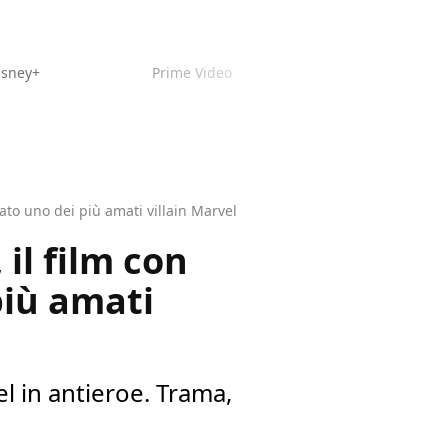
isney+
Prime Video
ato uno dei più amati villain Marvel
 il film con
più amati
el in antieroe. Trama,