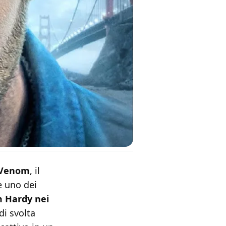
a Venom
, il
e uno dei
 Hardy nei
di svolta