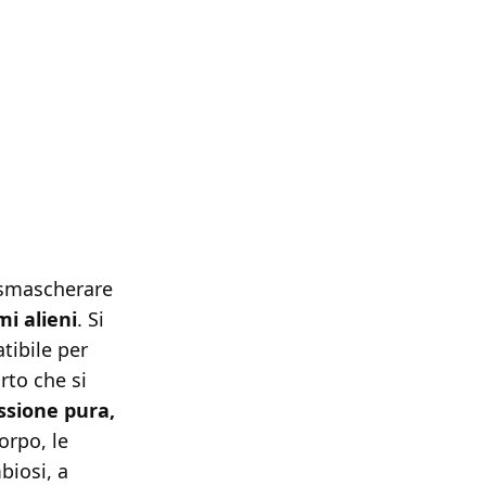
r smascherare
i alieni
. Si
tibile per
rto che si
essione pura,
orpo, le
biosi, a