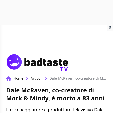
Recensioni
Format video
Marvel
Netflix
Disney+
Prime
X
TV
Home
Articoli
Dale McRaven, co-creatore di Mork & Mindy, è morto a 83 anni
Dale McRaven, co-creatore di
Mork & Mindy, è morto a 83 anni
Lo sceneggiatore e produttore televisivo Dale