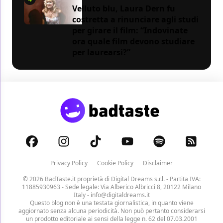
Velluto blu, Laura Dern fu
costretta a rinunciare agli studi
per girare il film: “Indovinate
ora quale film devono studiare
per laurearsi?”
Privacy Policy
Cookie Policy
Disclaimer
© 2026 BadTaste.it proprietà di
Digital Dreams s.r.l.
- Partita IVA:
11885930963 - Sede legale: Via Alberico Albricci 8, 20122 Milano
Italy -
info@digitaldreams.it
Questo blog non è una testata giornalistica, in quanto viene
aggiornato senza alcuna periodicità. Non può pertanto considerarsi
un prodotto editoriale ai sensi della legge n. 62 del 07.03.2001