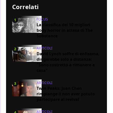
Correlati
FOCUS
1
La classifica dei 10 migliori
body horror in attesa di The
Substance
ARTICOLI
2
David Lynch soffre di enfisema,
dirigerebbe solo a distanza:
"Sono costretto a rimanere a
casa"
ARTICOLI
3
Twin Peaks: Joan Chen
rimpiange il non aver potuto
partecipare al revival
ARTICOLI
4