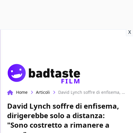
Recensioni
Format video
Marvel
Netflix
Disney+
Prime
X
FILM
Home
Articoli
David Lynch soffre di enfisema, dirigerebbe solo a distanza: "Sono costretto a rimanere a casa"
David Lynch soffre di enfisema,
dirigerebbe solo a distanza:
"Sono costretto a rimanere a