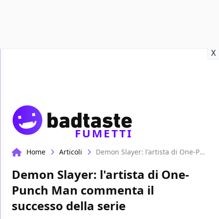
Recensioni
Format video
Marvel
Netflix
Disney+
Prime
X
FUMETTI
Home
Articoli
Demon Slayer: l'artista di One-Punch Man commenta il successo della serie
Demon Slayer: l'artista di One-
Punch Man commenta il
successo della serie