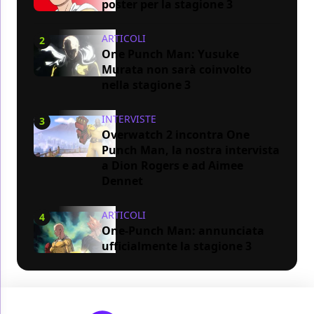
poster per la stagione 3
ARTICOLI
2
One Punch Man: Yusuke
Murata non sarà coinvolto
nella stagione 3
INTERVISTE
3
Overwatch 2 incontra One
Punch Man, la nostra intervista
a Dion Rogers e ad Aimee
Dennet
ARTICOLI
4
One-Punch Man: annunciata
ufficialmente la stagione 3