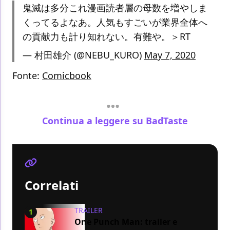
鬼滅は多分これ漫画読者層の母数を増やしま
くってるよなあ。人気もすごいが業界全体へ
の貢献力も計り知れない。有難や。＞RT
— 村田雄介 (@NEBU_KURO)
May 7, 2020
Fonte:
Comicbook
Continua a leggere su BadTaste
Correlati
TRAILER
1
One Punch Man: trailer e