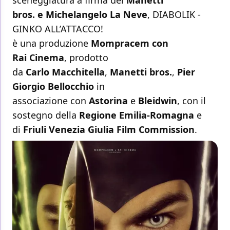
sceneggiatura a firma dei
Manetti
bros. e Michelangelo La Neve
, DIABOLIK -
GINKO ALL’ATTACCO!
è una produzione
Mompracem con
Rai Cinema
, prodotto
da
Carlo Macchitella
,
Manetti bros.
,
Pier
Giorgio Bellocchio
in
associazione con
Astorina
e
Bleidwin
, con il
sostegno della
Regione Emilia-Romagna
e
di
Friuli Venezia Giulia Film Commission
.