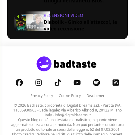
trilogia dei Manetti Bros.
RECENSIONI VIDEO
4
Diabolik - Ginko all'attacco!, la
video recensione
Privacy Policy
Cookie Policy
Disclaimer
© 2026 BadTaste.it proprietà di
Digital Dreams s.r.l.
- Partita IVA:
11885930963 - Sede legale: Via Alberico Albricci 8, 20122 Milano
Italy -
info@digitaldreams.it
Questo blog non è una testata giornalistica, in quanto viene
aggiornato senza alcuna periodicità. Non può pertanto considerarsi
un prodotto editoriale ai sensi della legge n. 62 del 07.03.2001
Photo Credits: l’editore ha i diritti di utilizzo delle immagini presenti