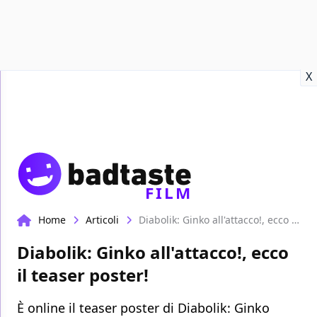
Recensioni
Format video
Marvel
Netflix
Disney+
Prime
X
FILM
Home
Articoli
Diabolik: Ginko all'attacco!, ecco il teaser poster!
Diabolik: Ginko all'attacco!, ecco
il teaser poster!
È online il teaser poster di Diabolik: Ginko