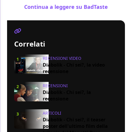
Continua a leggere su BadTaste
Correlati
RECENSIONI VIDEO
1
Diabolik - Chi sei?, la video
recensione
RECENSIONI
2
Diabolik - Chi sei?, la
recensione
ARTICOLI
3
Diabolik - Chi sei?, il teaser
poster dell'ultimo film della