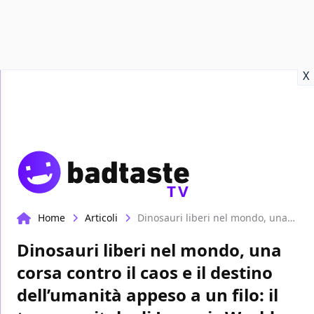
Recensioni
Format video
Marvel
Netflix
Disney+
Prime
X
TV
Home
Articoli
Dinosauri liberi nel mondo, una corsa contro il caos e il destino dell’umanità appeso a un filo: il terzo capitolo di Jurassic World torna stasera in tv
Dinosauri liberi nel mondo, una
corsa contro il caos e il destino
dell’umanità appeso a un filo: il