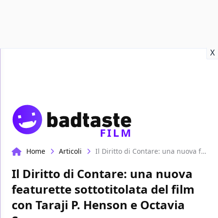
Recensioni
Format video
Marvel
Netflix
Disney+
Prime
X
FILM
Home
Articoli
Il Diritto di Contare: una nuova featurette sottotitolata del film con Taraji P. Henson e Octavia Spencer
Il Diritto di Contare: una nuova
featurette sottotitolata del film
con Taraji P. Henson e Octavia