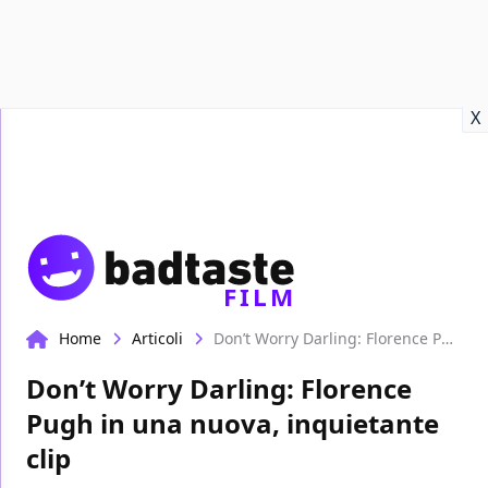
Recensioni
Format video
Marvel
Netflix
Disney+
Prime
X
FILM
Home
Articoli
Don’t Worry Darling: Florence Pugh in una nuova, inquietante clip
Don’t Worry Darling: Florence
Pugh in una nuova, inquietante
clip