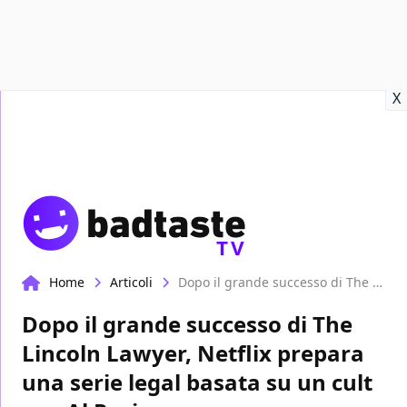
Recensioni
Format video
Marvel
Netflix
Disney+
Prime
X
TV
Home
Articoli
Dopo il grande successo di The Lincoln Lawyer, Netflix prepara una serie legal basata su un cult con Al Pacino
Dopo il grande successo di The
Lincoln Lawyer, Netflix prepara
una serie legal basata su un cult