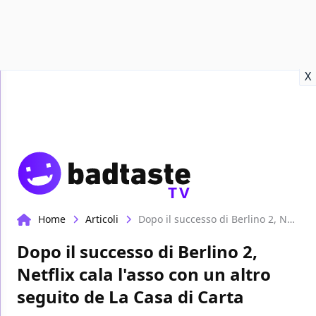
Recensioni
Format video
Marvel
Netflix
Disney+
Prime
X
TV
Home
Articoli
Dopo il successo di Berlino 2, Netflix cala l'asso con un altro seguito de La Casa di Carta
Dopo il successo di Berlino 2,
Netflix cala l'asso con un altro
seguito de La Casa di Carta