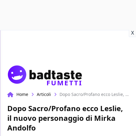
Recensioni
Format video
Marvel
Netflix
Disney+
Prime
X
FUMETTI
Home
Articoli
Dopo Sacro/Profano ecco Leslie, il nuovo personaggio di Mirka Andolfo
Dopo Sacro/Profano ecco Leslie,
il nuovo personaggio di Mirka
Andolfo