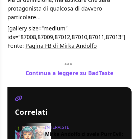
protagonista di qualcosa di davvero
particolare...
[gallery size="medium"
ids="87008,87009,87012,87010,87011,87013"]
Fonte:
Pagina FB di Mirka Andolfo
Continua a leggere su BadTaste
Correlati
INTERVISTE
1
Mirka Andolfo ci svela Purr Evil: