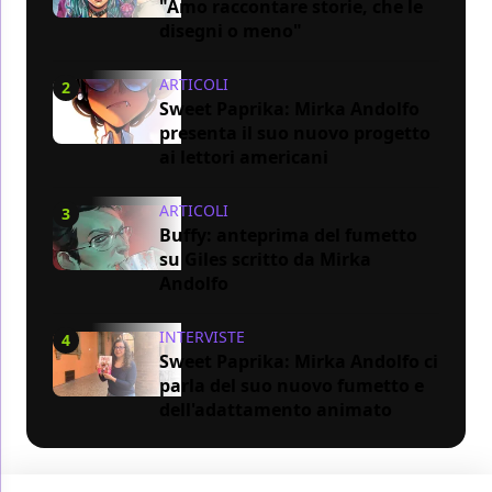
"Amo raccontare storie, che le
disegni o meno"
ARTICOLI
2
Sweet Paprika: Mirka Andolfo
presenta il suo nuovo progetto
ai lettori americani
ARTICOLI
3
Buffy: anteprima del fumetto
su Giles scritto da Mirka
Andolfo
INTERVISTE
4
Sweet Paprika: Mirka Andolfo ci
parla del suo nuovo fumetto e
dell'adattamento animato