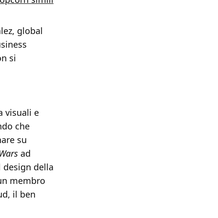
lez, global
usiness
n si
 visuali e
endo che
nare su
 Wars
ad
l design della
i un membro
d, il ben