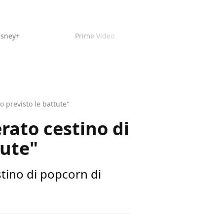
isney+
Prime Video
 previsto le battute"
erato cestino di
tute"
stino di popcorn di