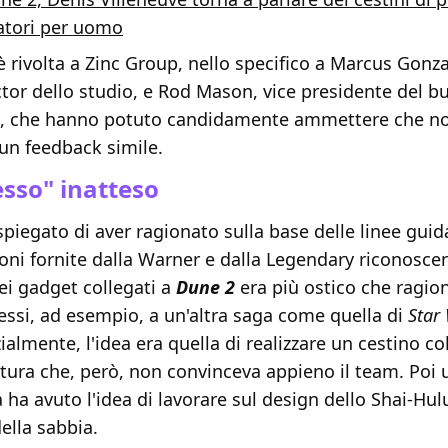
atori per uomo
 è rivolta a Zinc Group, nello specifico a Marcus Gonza
ctor dello studio, e Rod Mason, vice presidente del b
, che hanno potuto candidamente ammettere che no
un feedback simile.
sso" inatteso
piegato di aver ragionato sulla base delle linee guida
ioni fornite dalla Warner e dalla Legendary riconosc
ei gadget collegati a
Dune 2
era più ostico che ragio
essi, ad esempio, a un'altra saga come quella di
Star
ialmente, l'idea era quella di realizzare un cestino co
ortura che, però, non convinceva appieno il team. Po
 ha avuto l'idea di lavorare sul design dello Shai-Hulu
ella sabbia.