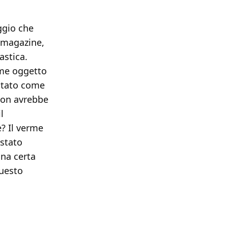
ggio che
i magazine,
astica.
ome oggetto
 stato come
Non avrebbe
l
e? Il verme
stato
una certa
questo