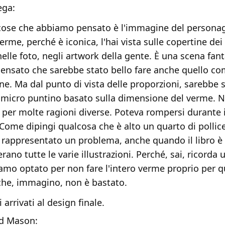
ega:
cose che abbiamo pensato è l'immagine del persona
verme, perché è iconica, l'hai vista sulle copertine de
 nelle foto, negli artwork della gente. È una scena fant
nsato che sarebbe stato bello fare anche quello c
one. Ma dal punto di vista delle proporzioni, sarebbe
 micro puntino basato sulla dimensione del verme. 
 per molte ragioni diverse. Poteva rompersi durante i
 Come dipingi qualcosa che è alto un quarto di pollic
rappresentato un problema, anche quando il libro è 
'erano tutte le varie illustrazioni. Perché, sai, ricorda 
amo optato per non fare l'intero verme proprio per 
 che, immagino, non è bastato.
arrivati al design finale.
d Mason: