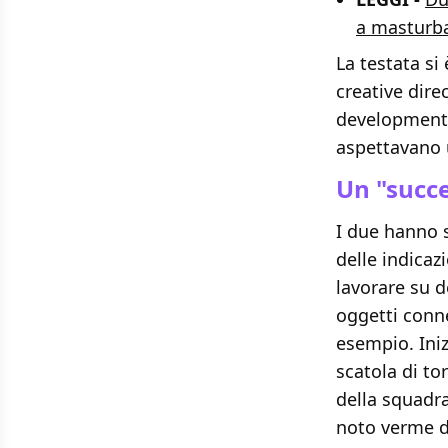
a masturb
La testata si
creative dire
development
aspettavano 
Un "succe
I due hanno s
delle indicaz
lavorare su d
oggetti conn
esempio. Iniz
scatola di t
della squadra
noto verme d