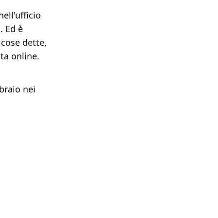
ell'ufficio
. Ed è
 cose dette,
ta online.
bbraio nei