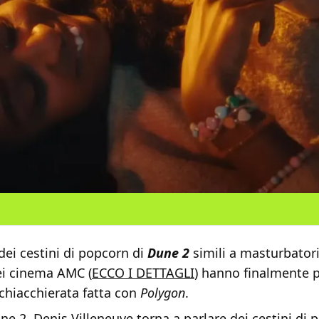
 dei cestini di popcorn di
Dune 2
simili a masturbator
ei cinema AMC (
ECCO I DETTAGLI
) hanno finalmente p
chiacchierata fatta con
Polygon
.
ne 2, Denis Villeneuve torna a parlare dei cestini di 