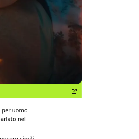
i per uomo
arlato nel
popcorn simili