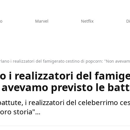
eo
Marvel
Netflix
D
lano i realizzatori del famigerato cestino di popcorn: "Non avevamo
 i realizzatori del famig
avevamo previsto le bat
tute, i realizzatori del celeberrimo ce
ro storia"...