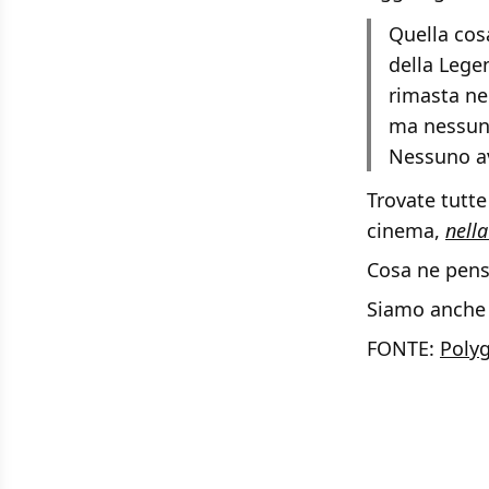
Quella cosa
della Legen
rimasta nel
ma nessuno
Nessuno av
Trovate tutte
cinema,
nella
Cosa ne pens
Siamo anche
FONTE:
Poly