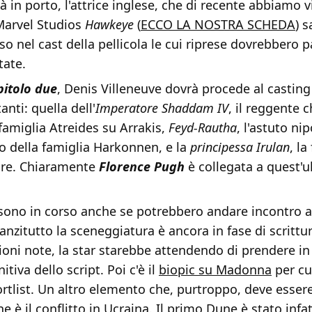
à in porto, l'attrice inglese, che di recente abbiamo v
 Marvel Studios
Hawkeye
(
ECCO LA NOSTRA SCHEDA
) s
o nel cast della pellicola le cui riprese dovrebbero p
tate.
pitolo due
, Denis Villeneuve dovrà procede al casting 
nti: quella dell'
Imperatore Shaddam IV
, il reggente 
 famiglia Atreides su Arrakis,
Feyd-Rautha
, l'astuto ni
o della famiglia Harkonnen, e la
principessa Irulan
, la
ore. Chiaramente
Florence Pugh
è collegata a quest'u
e sono in corso anche se potrebbero andare incontro 
anzitutto la sceneggiatura è ancora in fase di scrittu
ioni note, la star starebbe attendendo di prendere i
itiva dello script. Poi c'è il
biopic su Madonna
per c
rtlist. Un altro elemento che, purtroppo, deve esser
e è il conflitto in Ucraina. Il primo Dune è stato infat