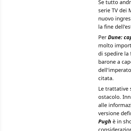
Se tutto andr
serie TV dei
nuovo ingress
la fine dell'es
Per
Dune: ca
molto importa
di spedire la
barone a cap
dell'imperat
citata.
Le trattativ
ostacolo. Inn
alle informaz
versione defin
Pugh
è in sho
considerazion