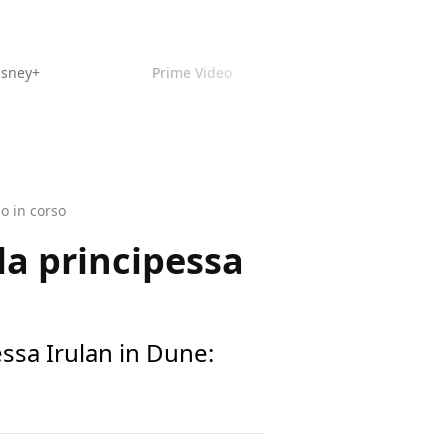
isney+
Prime Video
o in corso
la principessa
essa Irulan in Dune: