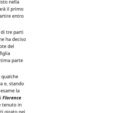
isto nella
arà il primo
artire entro
di tre parti
che ha deciso
pote del
 figlia
ltima parte
a qualche
ra e, stando
n esame la
ui
Florence
e tenuto in
ti girato nei