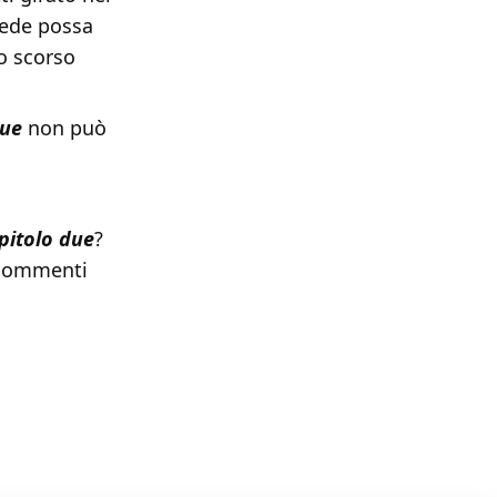
sede possa
lo scorso
due
non può
pitolo due
?
i commenti