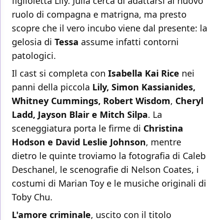
figlioletta Lily. Julia cerca di adattarsi al nuovo
ruolo di compagna e matrigna, ma presto
scopre che il vero incubo viene dal presente: la
gelosia di
Tessa
assume infatti contorni
patologici.
Il cast si completa con
Isabella Kai Rice
nei
panni della piccola
Lily, Simon Kassianides,
Whitney Cummings, Robert Wisdom
,
Cheryl
Ladd, Jayson Blair e Mitch Silpa
. La
sceneggiatura porta le firme di
Christina
Hodson e David Leslie Johnson
, mentre
dietro le quinte troviamo la fotografia di Caleb
Deschanel, le scenografie di Nelson Coates, i
costumi di Marian Toy e le musiche originali di
Toby Chu.
L'amore criminale
, uscito con il titolo