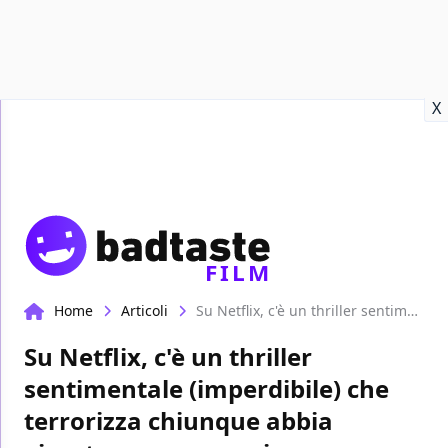
Recensioni
Format video
Marvel
Netflix
Disney+
Prime
X
FILM
Home
Articoli
Su Netflix, c'è un thriller sentimentale (imperdibile) che terrorizza chiunque abbia vissuto una separazione
Su Netflix, c'è un thriller
sentimentale (imperdibile) che
terrorizza chiunque abbia