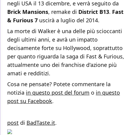
negli USA il 13 dicembre, e verrà seguito da
Brick Mansions
, remake di
District B13
.
Fast
& Furious 7
uscirà a luglio del 2014.
La morte di Walker è una delle più scioccanti
degli ultimi anni, e avrà un impatto
decisamente forte su Hollywood, soprattutto
per quanto riguarda la saga di Fast & Furious,
attualmente uno dei franchise d'azione più
amati e redditizi.
Cosa ne pensate? Potete commentare la
notizia
in questo post del forum
o
in questo
post su Facebook
.
post
di
BadTaste.it
.