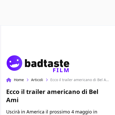
Recensioni
Format video
Marvel
Netflix
Dis
FILM
Home
Articoli
Ecco il trailer americano di Bel Ami
Ecco il trailer americano di Bel
Ami
Uscirà in America il prossimo 4 maggio in