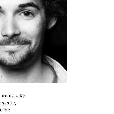
ornata a far
recente,
a che