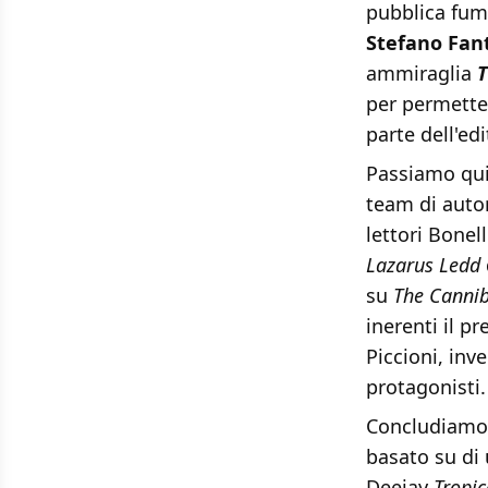
pubblica fum
Stefano Fant
ammiraglia
T
per permette 
parte dell'edi
Passiamo quin
team di autori
lettori Bonel
Lazarus Ledd
su
The Cannib
inerenti il p
Piccioni, inv
protagonisti.
Concludiamo i
basato su di
Deejay
Tropic