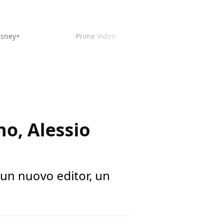
isney+
Prime Video
no, Alessio
: un nuovo editor, un