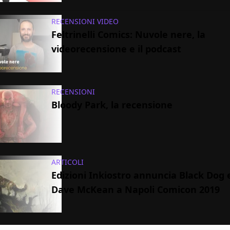
RECENSIONI VIDEO
Feltrinelli Comics: Nuvole nere, la
videorecensione e il podcast
RECENSIONI
Bloody Park, la recensione
ARTICOLI
Edizioni Inkiostro annuncia Black Dog 
Dave McKean a Napoli Comicon 2019