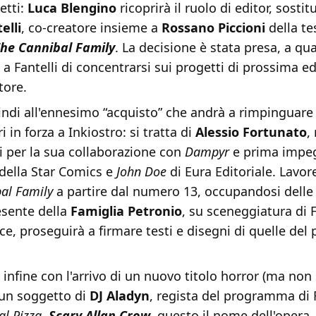
etti:
Luca Blengino
ricoprirà il ruolo di editor, sosti
elli
, co-creatore insieme a
Rossano Piccioni
della te
he Cannibal Family
. La decisione è stata presa, a q
a Fantelli di concentrarsi sui progetti di prossima e
tore.
di all'ennesimo “acquisto” che andrà a rimpinguare i
 in forza a Inkiostro: si tratta di
Alessio Fortunato
,
li per la sua collaborazione con
Dampyr
e prima impe
della Star Comics e
John Doe
di Eura Editoriale. Lavor
al Family
a partire dal numero 13, occupandosi delle
resente della
Famiglia Petronio
, su sceneggiatura di F
ece, proseguirà a firmare testi e disegni di quelle del
nfine con l'arrivo di un nuovo titolo horror (ma non 
 un soggetto di
DJ Aladyn
, regista del programma di
al Pizza
.
Scary Allan Crow
, questo il nome dell'opera,