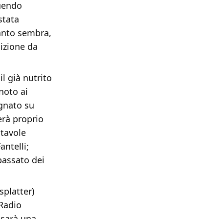
tuendo
stata
uanto sembra,
dizione da
l già nutrito
 noto ai
gnato su
erà proprio
 tavole
antelli;
 passato dei
splatter)
 Radio
 sarà una