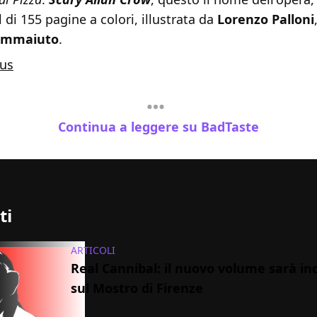
 di 155 pagine a colori, illustrata da
Lorenzo Palloni
mmaiuto
.
us
Continua a leggere su BadTaste
ti
ARTICOLI
Real Cannibal: il nuovo volume sarà in
sul Mostro di Firenze