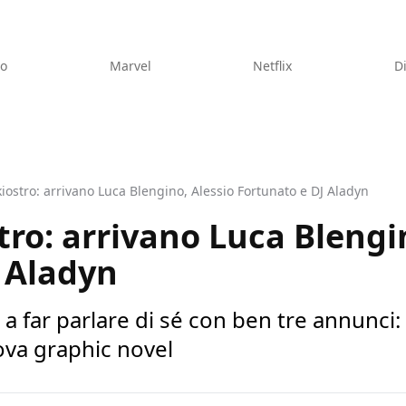
eo
Marvel
Netflix
D
kiostro: arrivano Luca Blengino, Alessio Fortunato e DJ Aladyn
tro: arrivano Luca Blengi
 Aladyn
 a far parlare di sé con ben tre annunci
ova graphic novel