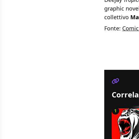
graphic novel
collettivo
Ma
Fonte:
Comic
Correla
1