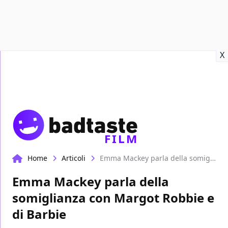
Recensioni
Format video
Marvel
Netflix
Disney+
Prime
X
FILM
Home
Articoli
Emma Mackey parla della somiglianza con Margot Robbie e di Barbie
Emma Mackey parla della
somiglianza con Margot Robbie e
di Barbie