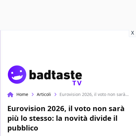
Recensioni
Format video
Marvel
Netflix
Disney+
Prime
X
TV
Home
Articoli
Eurovision 2026, il voto non sarà più lo stesso: la novità divide il pubblico
Eurovision 2026, il voto non sarà
più lo stesso: la novità divide il
pubblico