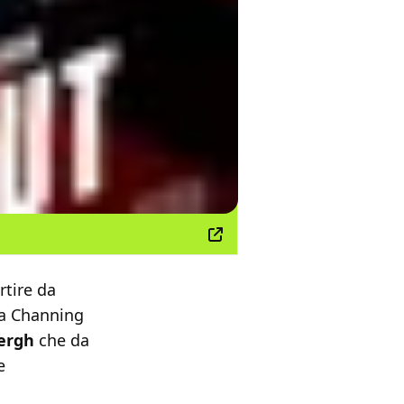
rtire da
 a Channing
ergh
che da
e