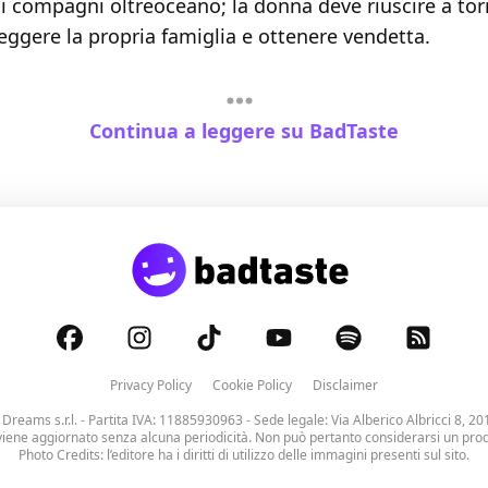
ui compagni oltreoceano; la donna deve riuscire a tor
ggere la propria famiglia e ottenere vendetta.
Continua a leggere su BadTaste
Privacy Policy
Cookie Policy
Disclaimer
 Dreams s.r.l.
- Partita IVA: 11885930963 - Sede legale: Via Alberico Albricci 8, 20
viene aggiornato senza alcuna periodicità. Non può pertanto considerarsi un prodo
Photo Credits: l’editore ha i diritti di utilizzo delle immagini presenti sul sito.