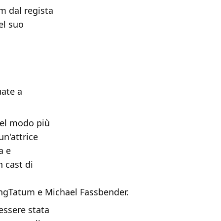
lm dal regista
el suo
uate a
 nel modo più
un'attrice
a e
 cast di
ingTatum e Michael Fassbender.
essere stata