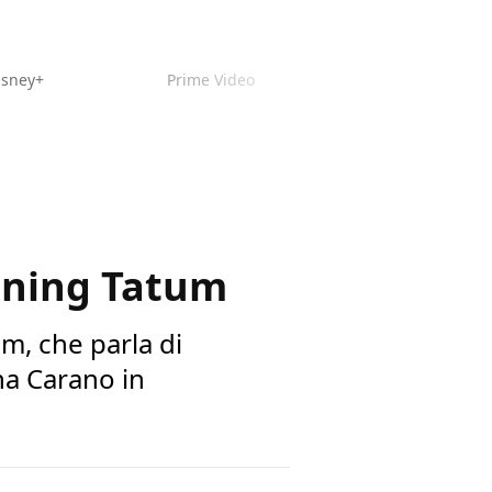
isney+
Prime Video
anning Tatum
m, che parla di
na Carano in