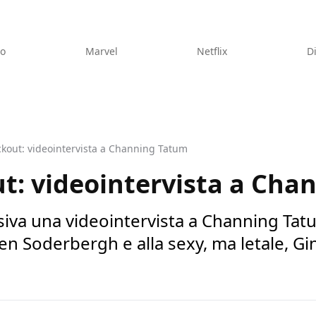
eo
Marvel
Netflix
D
ckout: videointervista a Channing Tatum
t: videointervista a Ch
iva una videointervista a Channing Tatu
en Soderbergh e alla sexy, ma letale, Gi