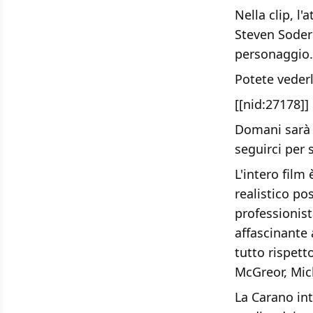
Nella clip, l'
Steven Soderb
personaggio.
Potete vederl
[[nid:27178]]
Domani sarà l
seguirci per s
L'intero film
realistico po
professionista
affascinante 
tutto rispett
McGreor, Mic
La Carano int