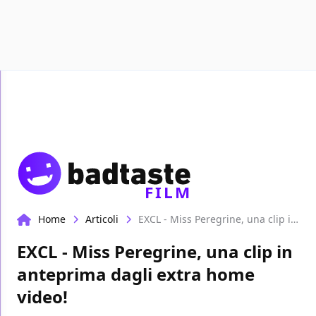
Recensioni
Format video
Marvel
Netflix
Disney+
Pr
FILM
Home
Articoli
EXCL - Miss Peregrine, una clip in anteprima dagli extra home video!
EXCL - Miss Peregrine, una clip in
anteprima dagli extra home
video!