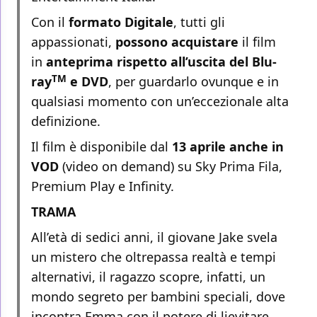
Con il
formato
Digitale
, tutti gli
appassionati,
possono acquistare
il film
in
anteprima
rispetto all’uscita del Blu-
TM
ray
e DVD
, per guardarlo ovunque e in
qualsiasi momento con un’eccezionale alta
definizione.
Il film è disponibile dal
13 aprile anche in
VOD
(video on demand) su Sky Prima Fila,
Premium Play e Infinity.
TRAMA
All’età di sedici anni, il giovane Jake svela
un mistero che oltrepassa realtà e tempi
alternativi, il ragazzo scopre, infatti, un
mondo segreto per bambini speciali, dove
incontra Emma con il potere di lievitare,