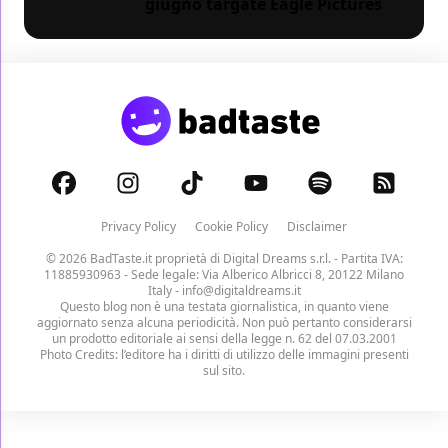
giugno targate Eagle Pictures
Privacy Policy
Cookie Policy
Disclaimer
© 2026 BadTaste.it proprietà di
Digital Dreams s.r.l.
- Partita IVA:
11885930963 - Sede legale: Via Alberico Albricci 8, 20122 Milano
Italy -
info@digitaldreams.it
Questo blog non è una testata giornalistica, in quanto viene
aggiornato senza alcuna periodicità. Non può pertanto considerarsi
un prodotto editoriale ai sensi della legge n. 62 del 07.03.2001
Photo Credits: l’editore ha i diritti di utilizzo delle immagini presenti
sul sito.