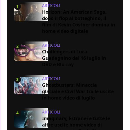
ARTICOLI
1
Horizon: An American Saga,
dopo il flop al botteghino, il
film di Kevin Costner domina in
home video digitale
ARTICOLI
2
Challengers di Luca
Guadagnino dal 16 luglio in
DVD e Blu-ray
ARTICOLI
3
Ghostbusters: Minaccia
glaciale e Civil War tra le uscite
in home video di luglio
ARTICOLI
4
Imaginary, Estranei e tutte le
altre uscite home video di