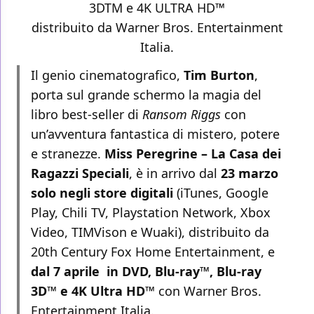
3DTM e 4K ULTRA HD™
distribuito da Warner Bros. Entertainment
Italia.
Il genio cinematografico,
Tim Burton
,
porta sul grande schermo la magia del
libro best-seller di
Ransom Riggs
con
un’avventura fantastica di mistero, potere
e stranezze.
Miss Peregrine – La Casa dei
Ragazzi Speciali
, è in arrivo dal
23 marzo
solo negli store digitali
(iTunes, Google
Play, Chili TV, Playstation Network, Xbox
Video, TIMVison e Wuaki), distribuito da
20th Century Fox Home Entertainment, e
dal 7 aprile in DVD, Blu-ray™, Blu-ray
3D™ e 4K Ultra HD™
con Warner Bros.
Entertainment Italia.