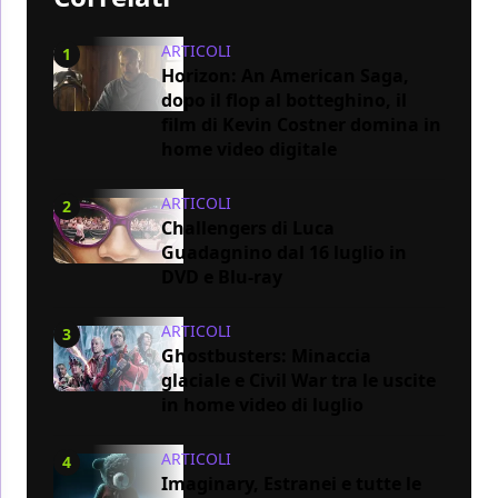
ARTICOLI
1
Horizon: An American Saga,
dopo il flop al botteghino, il
film di Kevin Costner domina in
home video digitale
ARTICOLI
2
Challengers di Luca
Guadagnino dal 16 luglio in
DVD e Blu-ray
ARTICOLI
3
Ghostbusters: Minaccia
glaciale e Civil War tra le uscite
in home video di luglio
ARTICOLI
4
Imaginary, Estranei e tutte le