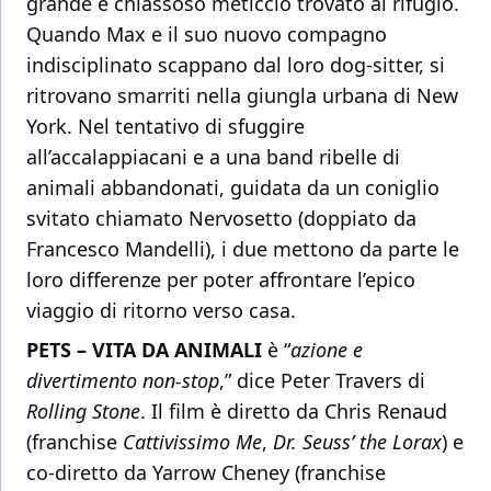
grande e chiassoso meticcio trovato al rifugio.
Quando Max e il suo nuovo compagno
indisciplinato scappano dal loro dog-sitter, si
ritrovano smarriti nella giungla urbana di New
York. Nel tentativo di sfuggire
all’accalappiacani e a una band ribelle di
animali abbandonati, guidata da un coniglio
svitato chiamato Nervosetto (doppiato da
Francesco Mandelli), i due mettono da parte le
loro differenze per poter affrontare l’epico
viaggio di ritorno verso casa.
PETS – VITA DA ANIMALI
è “
azione e
divertimento non-stop
,” dice Peter Travers di
Rolling Stone
. Il film è diretto da Chris Renaud
(franchise
Cattivissimo Me
,
Dr. Seuss’ the Lorax
) e
co-diretto da Yarrow Cheney (franchise