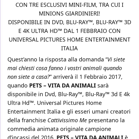
CON TRE ESCLUSIVI MINI-FILM, TRA CUI I
MINIONS GIARDINIERI!
DISPONIBILE IN DVD, BLU-RAY™, BLU-RAY™ 3D
E 4K ULTRA HD™ DAL 1 FEBBRAIO CON
UNIVERSAL PICTURES HOME ENTERTAINMENT
ITALIA
Quest’anno la risposta alla domanda “
Vi siete
mai chiesti cosa fanno i vostri animali quando
non siete a casa?
” arriverà il 1 Febbraio 2017,
quando
PETS – VITA DA ANIMALI
sarà
disponibile in Dvd, Blu-Ray™, Blu-Ray™ 3d E 4k
Ultra Hd™. Universal Pictures Home
Entertainment Italia e gli esseri umani creatori
della franchise
Cattivissimo Me
presentano la
commedia animata originale campione
d’incassi del 2016.
PETS – VITA DA ANIMALI
è