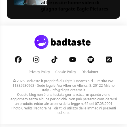
altre uscite home video di
giugno targate Eagle Pictures
Privacy Policy
Cookie Policy
Disclaimer
© 2026 BadTaste.it proprietà di
Digital Dreams s.r.l.
- Partita IVA:
11885930963 - Sede legale: Via Alberico Albricci 8, 20122 Milano
Italy -
info@digitaldreams.it
Questo blog non è una testata giornalistica, in quanto viene
aggiornato senza alcuna periodicità. Non può pertanto considerarsi
un prodotto editoriale ai sensi della legge n. 62 del 07.03.2001
Photo Credits: l’editore ha i diritti di utilizzo delle immagini presenti
sul sito.