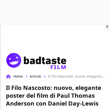
Recensioni
Format video
Marvel
Netflix
Disney+
Prime
X
FILM
Home
Articoli
Il Filo Nascosto: nuovo, elegante poster del film di Paul Thomas Anderson con Daniel Day-Lewis
Il Filo Nascosto: nuovo, elegante
poster del film di Paul Thomas
Anderson con Daniel Day-Lewis