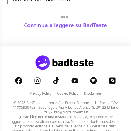
Continua a leggere su BadTaste
Privacy Policy
Cookie Policy
Disclaimer
© 2026 BadTaste.it proprietà di
Digital Dreams s.r.l.
- Partita IVA:
11885930963 - Sede legale: Via Alberico Albricci 8, 20122 Milano
Italy -
info@digitaldreams.it
Questo blog non è una testata giornalistica, in quanto viene
aggiornato senza alcuna periodicità. Non può pertanto considerarsi
un prodotto editoriale ai sensi della legge n. 62 del 07.03.2001
Photo Credits: l’editore ha i diritti di utilizzo delle immagini presenti