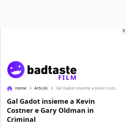
Recensioni
Format video
Marvel
Netflix
Disney+
Prime
X
FILM
Home
Articoli
Gal Gadot insieme a Kevin Costner e Gary Oldman in Criminal
Gal Gadot insieme a Kevin
Costner e Gary Oldman in
Criminal