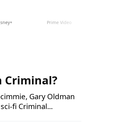
isney+
Prime Video
 Criminal?
e Scimmie, Gary Oldman
ci-fi Criminal...