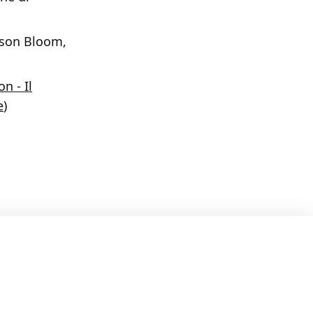
Jason Bloom,
n - Il
e
)