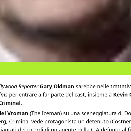
llywood Reporter
Gary Oldman
sarebbe nelle trattative
ilms
per entrare a far parte del cast, insieme a
Kevin 
Criminal.
iel Vroman
(The Iceman) su una sceneggiatura di D
rg, Criminal vede protagonista un detenuto (Costner)
antati dei ricordi di un agente della CIA defunto al f