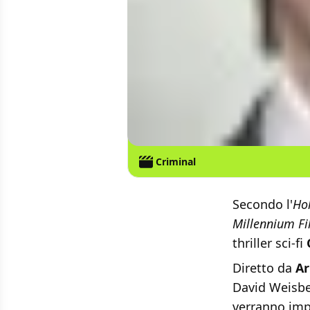
Criminal
Secondo l'
Ho
Millennium F
thriller sci-fi
Diretto da
Ar
David Weisbe
verranno impi