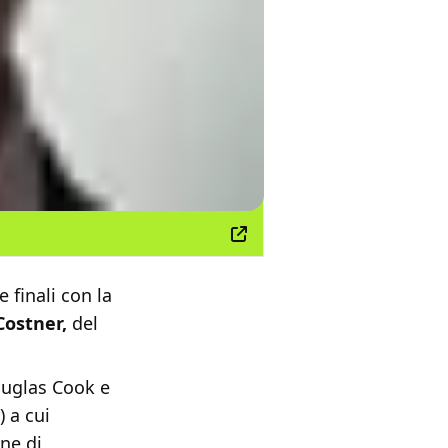
 finali con la
Costner,
del
ouglas Cook e
 a cui
ine di