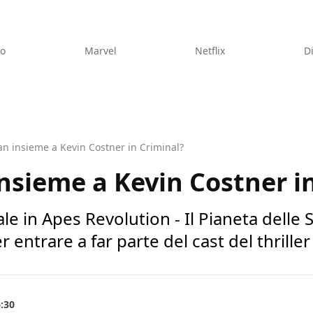
eo
Marvel
Netflix
D
n insieme a Kevin Costner in Criminal?
sieme a Kevin Costner in
le in Apes Revolution - Il Pianeta dell
 entrare a far parte del cast del thriller s
6:30