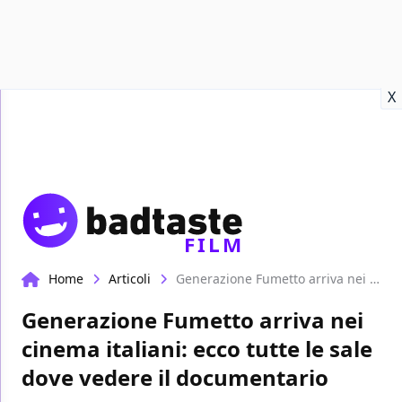
Recensioni
Format video
Marvel
Netflix
Disney+
Prime
X
FILM
Home
Articoli
Generazione Fumetto arriva nei cinema italiani: ecco tutte le sale dove vedere il documentario
Generazione Fumetto arriva nei
cinema italiani: ecco tutte le sale
dove vedere il documentario