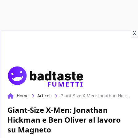
Recensioni
Format video
Marvel
Netflix
Disney+
Prime
X
FUMETTI
Home
Articoli
Giant-Size X-Men: Jonathan Hickman e Ben Oliver al lavoro su Magneto
Giant-Size X-Men: Jonathan
Hickman e Ben Oliver al lavoro
su Magneto