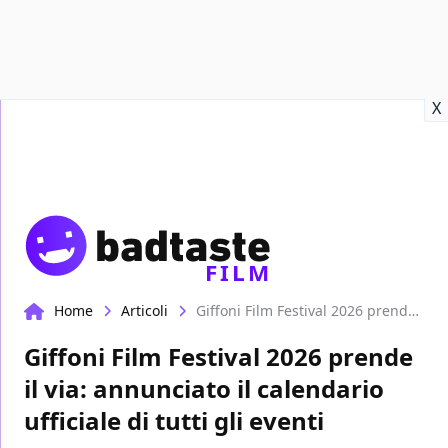
Recensioni
Format video
Marvel
Netflix
Disney+
Prime
X
FILM
Home
Articoli
Giffoni Film Festival 2026 prende il via: annunciato il calendario ufficiale di tutti gli eventi
Giffoni Film Festival 2026 prende
il via: annunciato il calendario
ufficiale di tutti gli eventi