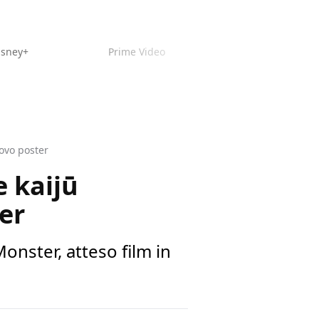
isney+
Prime Video
uovo poster
e kaijū
er
onster, atteso film in