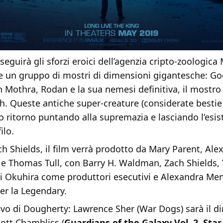
 seguirà gli sforzi eroici dell’agenzia cripto-zoologic
re un gruppo di mostri di dimensioni gigantesche: God
 Mothra, Rodan e la sua nemesi definitiva, il mostro 
h. Queste antiche super-creature (considerate bestie
ro ritorno puntando alla supremazia e lasciando l’es
ilo.
ch Shields, il film verrà prodotto da Mary Parent, Alex
 e Thomas Tull, con Barry H. Waldman, Zach Shields,
i Okuhira come produttori esecutivi e Alexandra Me
er la Legendary.
ivo di Dougherty: Lawrence Sher (War Dogs) sarà il di
cott Chambliss (
Guardians of the Galaxy Vol. 2
,
Star