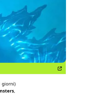
 giorni)
onsters
,