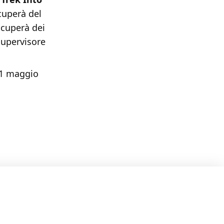
ccuperà del
occuperà dei
supervisore
 31 maggio