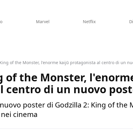
eo
Marvel
Netflix
D
 King of the Monster, l'enorme kaijū protagonista al centro di un n
g of the Monster, l'enorm
l centro di un nuovo post
uovo poster di Godzilla 2: King of the M
 nei cinema