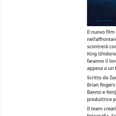
Il nuovo film
nell’affronta
scontrerà con
King Ghidora
faranno il lo
appesa a un f
Scritto da Za
Brian Rogers
Banno e Kenj
produttrice p
Il team creat
fotografia, S