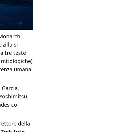
a Monarch
zilla si
a tre teste
 mitologiche)
istenza umana
 Garcia,
 Yoshimitsu
ndes co-
rettore della
 Trek Into