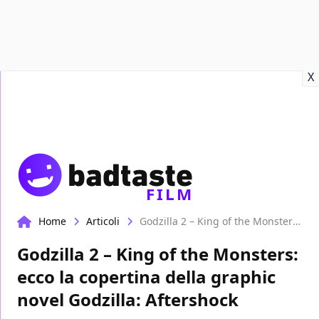
Recensioni
Format video
Marvel
Netflix
Disney+
Prime
X
FILM
Home
Articoli
Godzilla 2 – King of the Monsters: ecco la copertina della graphic novel Godzilla: Aftershock
Godzilla 2 – King of the Monsters:
ecco la copertina della graphic
novel Godzilla: Aftershock