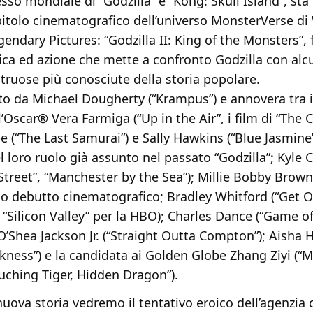
sso mondiale di “Godzilla” e “Kong: Skull Island”, sta p
itolo cinematografico dell’universo MonsterVerse di
gendary Pictures: “Godzilla II: King of the Monsters”, 
ica ed azione che mette a confronto Godzilla con alc
truose più conosciute della storia popolare.
etto da Michael Dougherty (“Krampus”) e annovera tra 
l’Oscar® Vera Farmiga (“Up in the Air”, i film di “The C
 (“The Last Samurai”) e Sally Hawkins (“Blue Jasmine
 loro ruolo già assunto nel passato “Godzilla”; Kyle 
Street”, “Manchester by the Sea”); Millie Bobby Brown
suo debutto cinematografico; Bradley Whitford (“Get 
 “Silicon Valley” per la HBO); Charles Dance (“Game o
O’Shea Jackson Jr. (“Straight Outta Compton”); Aisha H
kness”) e la candidata ai Golden Globe Zhang Ziyi (“
uching Tiger, Hidden Dragon”).
uova storia vedremo il tentativo eroico dell’agenzia 