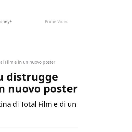
isney+
Prime Video
otal Film e in un nuovo poster
ju distrugge
 un nuovo poster
na di Total Film e di un