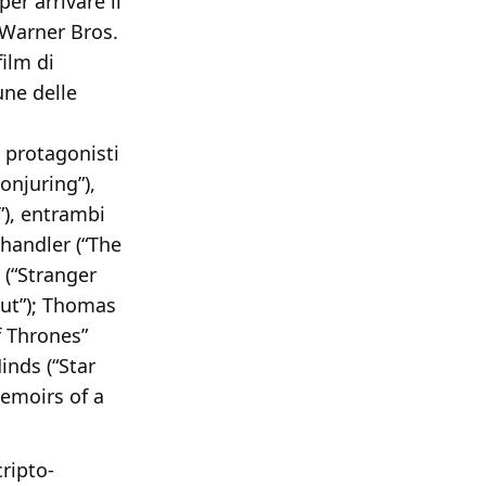
er arrivare il
 Warner Bros.
film di
une delle
i protagonisti
onjuring”),
”), entrambi
Chandler (“The
 (“Stranger
Out”); Thomas
f Thrones”
inds (“Star
Memoirs of a
cripto-