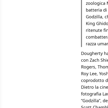
zoologica 
batteria di
Godzilla, 
King Ghido
ritenute fi
combattera
razza uma
Dougherty ha
con Zach Shie
Rogers, Thoma
Roy Lee, Yos
coprodotto d
Dietro la cin
fotografia L
“Godzilla”, d
Scott Chambli