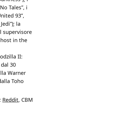
No Tales”, i
United 93”,
edi”); la
l supervisore
Ghost in the
dzilla II:
 dal 30
alla Warner
dalla Toho
:
Reddit
, CBM