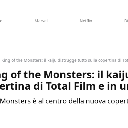
eo
Marvel
Netflix
D
– King of the Monsters: il kaiju distrugge tutto sulla copertina di T
ng of the Monsters: il kai
ertina di Total Film e in
 Monsters è al centro della nuova coperti