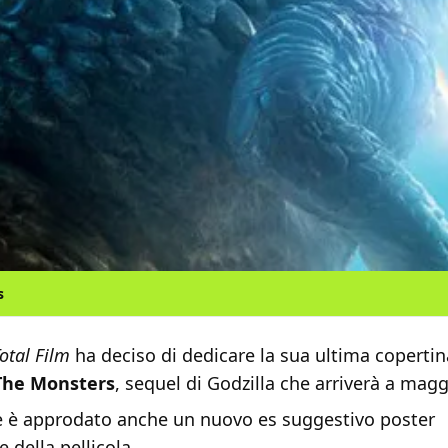
s
otal Film
ha deciso di dedicare la sua ultima coperti
 The Monsters
, sequel di Godzilla che arriverà a magg
ne è approdato anche un nuovo es suggestivo poster
 della pellicola.