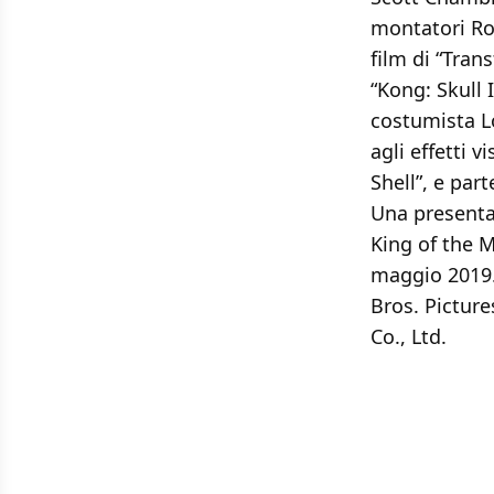
montatori Rog
film di “Tran
“Kong: Skull I
costumista Lo
agli effetti 
Shell”, e par
Una presentaz
King of the M
maggio 2019. 
Bros. Picture
Co., Ltd.