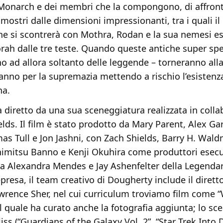
Monarch e dei membri che la compongono, di affron
 mostri dalle dimensioni impressionanti, tra i quali i
che si scontrerà con Mothra, Rodan e la sua nemesi e
rah dalle tre teste. Quando queste antiche super spe
no ad allora soltanto delle leggende – torneranno alla
nno per la supremazia mettendo a rischio l’esistenza
na.
 diretto da una sua sceneggiatura realizzata in coll
lds. Il film è stato prodotto da Mary Parent, Alex Gar
s Tull e Jon Jashni, con Zach Shields, Barry H. Wald
himitsu Banno e Kenji Okuhira come produttori esecut
a Alexandra Mendes e Jay Ashenfelter della Legendar
epresa, il team creativo di Dougherty include il dirett
awrence Sher, nel cui curriculum troviamo film come 
el quale ha curato anche la fotografia aggiunta; lo sc
ss (“Guardians of the Galaxy Vol. 2”, “Star Trek Into D