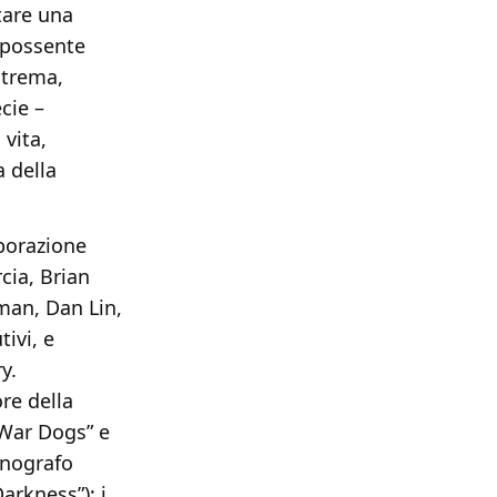
tare una
l possente
strema,
cie –
 vita,
 della
aborazione
cia, Brian
man, Dan Lin,
ivi, e
y.
ore della
“War Dogs” e
enografo
arkness”); i