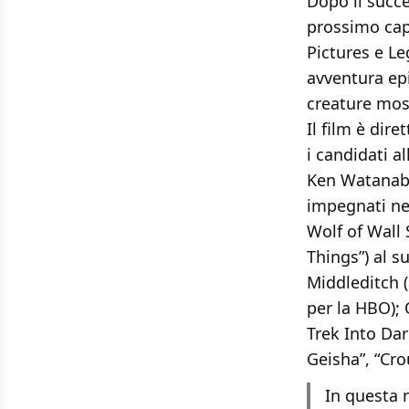
Dopo il succe
prossimo cap
Pictures e Le
avventura ep
creature mos
Il film è dir
i candidati al
Ken Watanabe
impegnati nel
Wolf of Wall 
Things”) al 
Middleditch (
per la HBO); 
Trek Into Dar
Geisha”, “Cro
In questa n