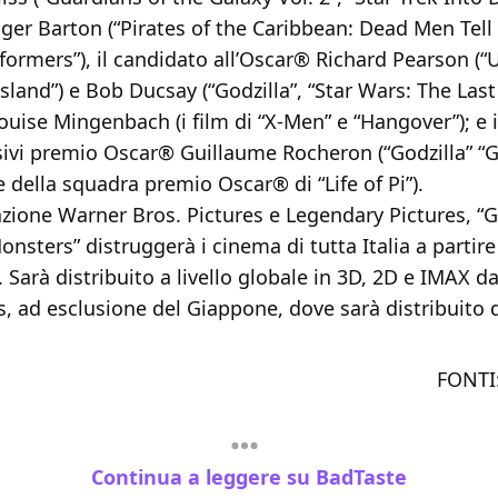
er Barton (“Pirates of the Caribbean: Dead Men Tell 
sformers”), il candidato all’Oscar® Richard Pearson (“
sland”) e Bob Ducsay (“Godzilla”, “Star Wars: The Last J
uise Mingenbach (i film di “X-Men” e “Hangover”); e i
visivi premio Oscar® Guillaume Rocheron (“Godzilla” “
te della squadra premio Oscar® di “Life of Pi”).
ione Warner Bros. Pictures e Legendary Pictures, “Go
onsters” distruggerà i cinema di tutta Italia a partire
Sarà distribuito a livello globale in 3D, 2D e IMAX d
s, ad esclusione del Giappone, dove sarà distribuito 
FONTI
Continua a leggere su BadTaste