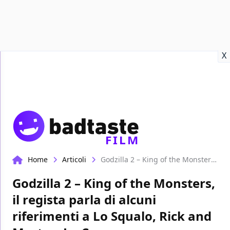
Recensioni
Format video
Marvel
Netflix
Disney+
Prime
X
FILM
Home
Articoli
Godzilla 2 – King of the Monsters, il regista parla di alcuni riferimenti a Lo Squalo, Rick and Morty e La Cosa
Godzilla 2 – King of the Monsters,
il regista parla di alcuni
riferimenti a Lo Squalo, Rick and