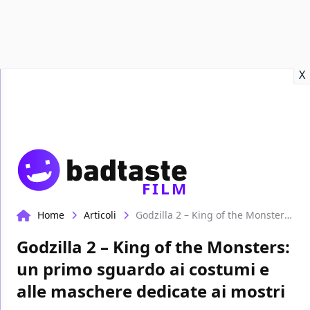
Recensioni
Format video
Marvel
Netflix
Disney+
Prime
X
FILM
Home
Articoli
Godzilla 2 – King of the Monsters: un primo sguardo ai costumi e alle maschere dedicate ai mostri
Godzilla 2 – King of the Monsters:
un primo sguardo ai costumi e
alle maschere dedicate ai mostri