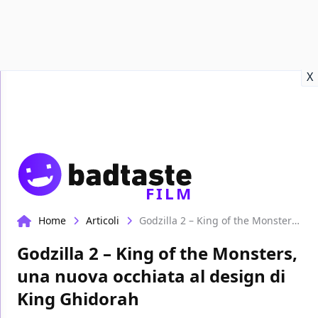
Recensioni
Format video
Marvel
Netflix
Disney+
Prime
X
FILM
Home
Articoli
Godzilla 2 – King of the Monsters, una nuova occhiata al design di King Ghidorah
Godzilla 2 – King of the Monsters,
una nuova occhiata al design di
King Ghidorah