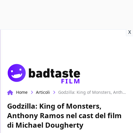
Recensioni
Format video
Marvel
Netflix
Disney+
Prime
X
FILM
Home
Articoli
Godzilla: King of Monsters, Anthony Ramos nel cast del film di Michael Dougherty
Godzilla: King of Monsters,
Anthony Ramos nel cast del film
di Michael Dougherty