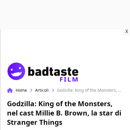
Recensioni
Format video
Marvel
Netflix
Disney+
Prime
X
FILM
Home
Articoli
Godzilla: King of the Monsters, nel cast Millie B. Brown, la star di Stranger Things
Godzilla: King of the Monsters,
nel cast Millie B. Brown, la star di
Stranger Things