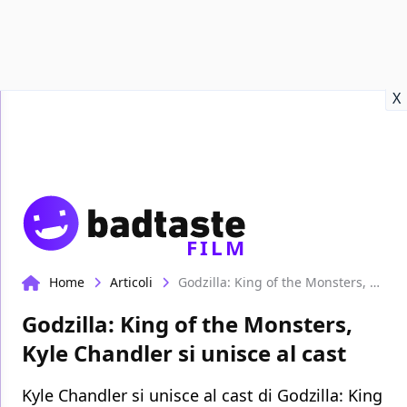
Recensioni
Format video
Marvel
Netflix
Disney+
Prime
X
FILM
Home
Articoli
Godzilla: King of the Monsters, Kyle Chandler si unisce al cast
Godzilla: King of the Monsters,
Kyle Chandler si unisce al cast
Kyle Chandler si unisce al cast di Godzilla: King